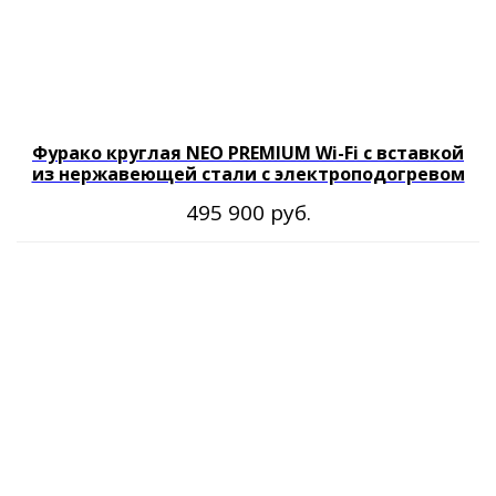
Наши контакты
8 800 333-20-29
office@fitorodnik.ru
г. Москва, Ракетный бульвар, 16
Фурако круглая NEO PREMIUM Wi-Fi с вставкой
из нержавеющей стали с электроподогревом
руб.
495 900