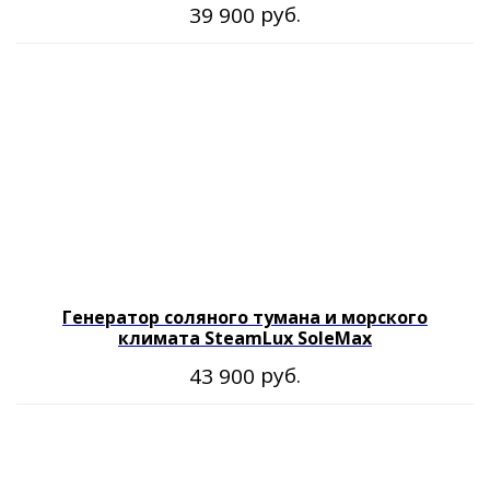
руб.
39 900
Генератор соляного тумана и морского
климата SteamLux SoleMax
руб.
43 900