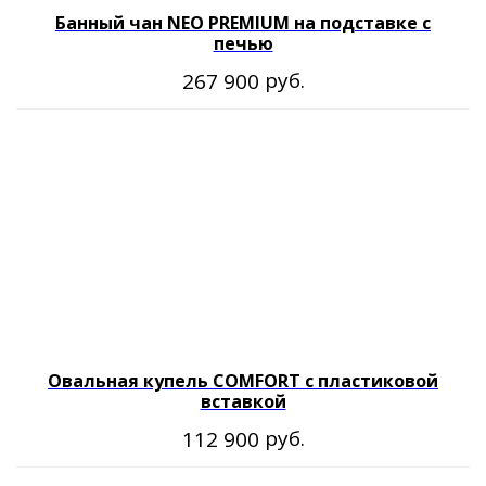
Согласие на обработку персональных данных
Политика обработки персональных данных
Банный чан NEO PREMIUM на подставке с
Публичная договор-оферта
печью
руб.
267 900
Овальная купель COMFORT с пластиковой
вставкой
руб.
112 900