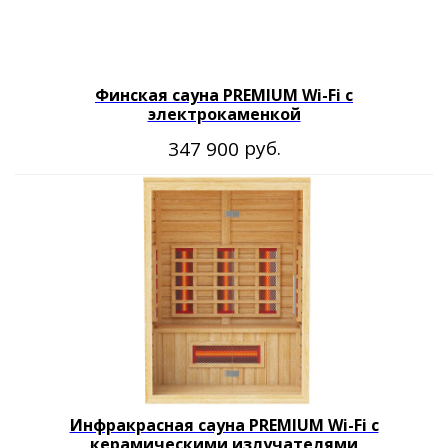
Оставайтесь с нами
Финская сауна PREMIUM Wi-Fi с
электрокаменкой
руб.
347 900
Каталог товаров
Готовые сауны
Купели с подогревом
Купели для бани
Кедровые бочки
Банные чаны на дровах
Оборудование для хамама
Оборудование для SPA
Компания
О нас
Доставка оплата
Блог
Контакты
Инфракрасная сауна PREMIUM Wi-Fi с
керамическими излучателями