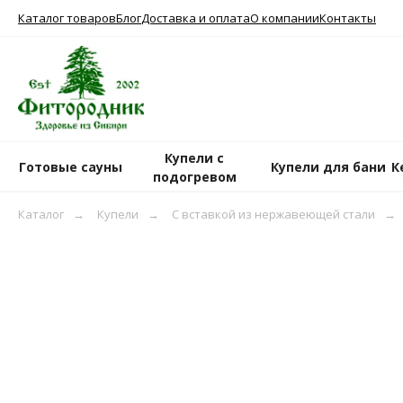
Каталог товаров
Блог
Доставка и оплата
О компании
Контакты
Купели с
Готовые сауны
Купели для бани
К
подогревом
Каталог
→
Купели
→
С вставкой из нержавеющей стали
→