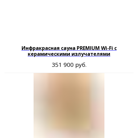
Оставайтесь с нами
Инфракрасная сауна PREMIUM Wi-Fi с
керамическими излучателями
руб.
351 900
Каталог товаров
Готовые сауны
Купели с подогревом
Купели для бани
Кедровые бочки
Банные чаны на дровах
Оборудование для хамама
Оборудование для SPA
Компания
О нас
Доставка оплата