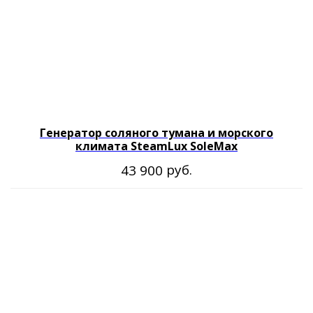
Генератор соляного тумана и морского
климата SteamLux SoleMax
руб.
43 900