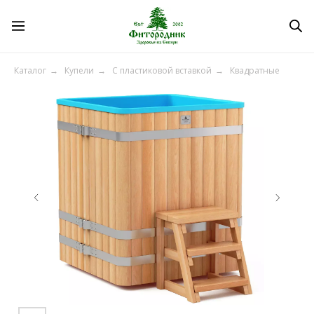
Каталог
→
Купели
→
C пластиковой вставкой
→
Квадратные