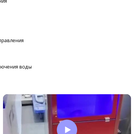
ния
правления
лючения воды