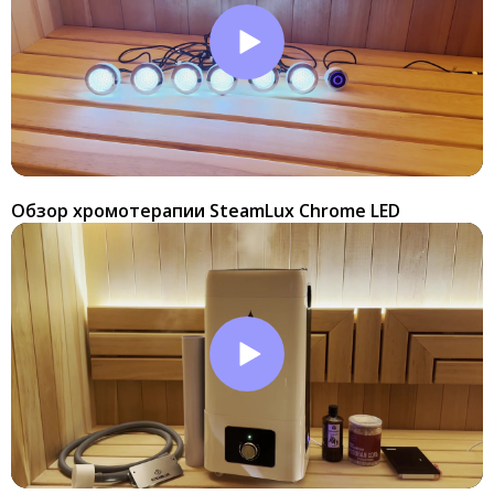
Обзор хромотерапии SteamLux Chrome LED