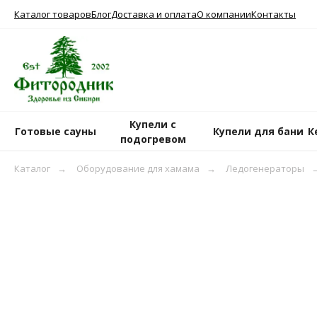
Каталог товаров
Блог
Доставка и оплата
О компании
Контакты
Купели с
Готовые сауны
Купели для бани
К
подогревом
Каталог
→
Оборудование для хамама
→
Ледогенераторы