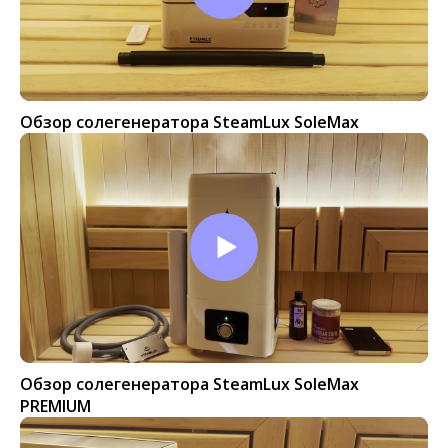
Обзор солегенератора SteamLux SoleMax
Обзор солегенератора SteamLux SoleMax
PREMIUM