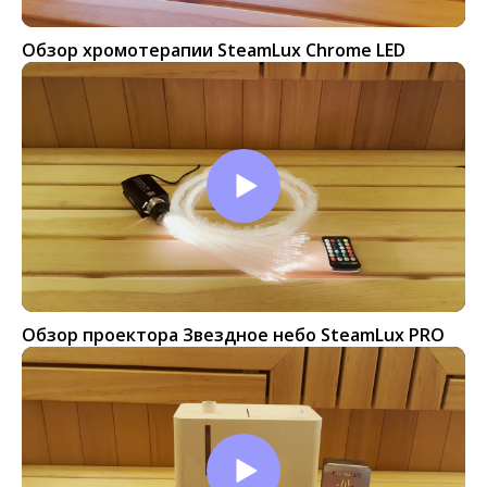
Обзор хромотерапии SteamLux Chrome LED
Обзор проектора Звездное небо SteamLux PRO