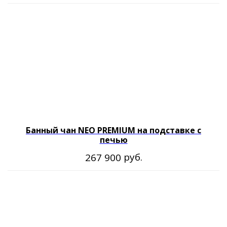
Банный чан NEO PREMIUM на подставке с
печью
Согласие на обработку персональных данных
руб.
267 900
Политика обработки персональных данных
Публичная договор-оферта