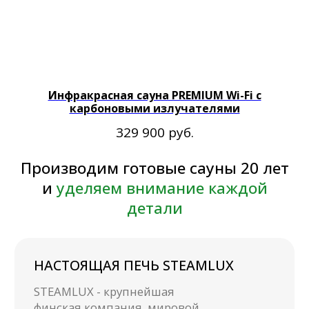
Используется специальная
технология с утеплителем и
воздушной прослойкой для
сохранения тепла и
быстрого нагрева
Инфракрасная сауна PREMIUM Wi-Fi с
карбоновыми излучателями
БЫСТРЫЙ МОНТАЖ
руб.
329 900
Готовая сауна собирается
за 1-2 часа самостоятельно
без привлечения
специалистов
НАДЕЖНЫЙ КАРКАС
Каркас сауны сделан по
специальной технологии
шип-паз, что придает
конструкции