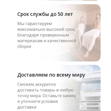
Оставайтесь с нами
Каталог товаров
Готовые сауны
Купели с подогревом
Купели для бани
Кедровые бочки
Банные чаны на дровах
Оборудование для хамама
Оборудование для SPA
Компания
О нас
Доставка оплата
Блог
Контакты