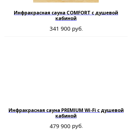
Инфракрасная сауна COMFORT с душевой
кабиной
руб.
341 900
Производим готовые сауны 20 лет
и
уделяем внимание каждой
детали
Инфракрасная сауна PREMIUM Wi-Fi с душевой
кабиной
НАСТОЯЩАЯ ПЕЧЬ STEAMLUX
руб.
479 900
STEAMLUX - крупнейшая
финская компания, мировой