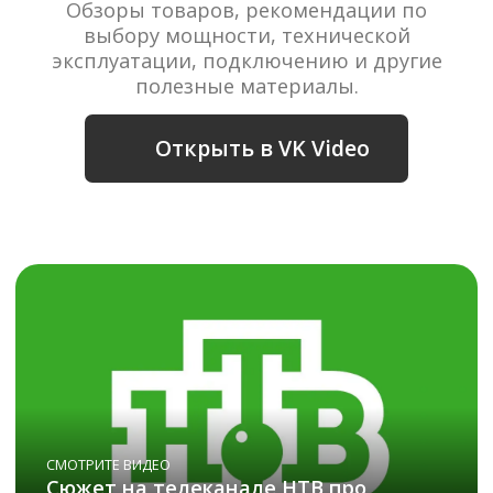
СМОТРИТЕ ВИДЕО
Интервью на телеканале Россия 1
СМОТРИТЕ ВИДЕО
Обзор компании Фитородник
Протестируйте сауны
у наших