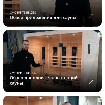
Почему
нас выбирают
Только качественные
материалы
Мы не экономим на материалах
и дорожим своей репутацией,
поэтому выбираем для вас
лучшее
Собственное