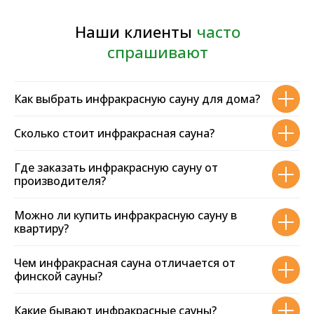
70
Представительств по всему миру
Наши офисы всегда открыты
для вас
Как выбрать инфракрасную сауну для дома?
8457
Клиентов купили наши товары
Сколько стоит инфракрасная сауна?
Наши клиенты есть абсолютно во всех
городах России
Где заказать инфракрасную сауну от
производителя?
12
Можно ли купить инфракрасную сауну в
квартиру?
Сертификатов качества
Российского и международного образца
Чем инфракрасная сауна отличается от
финской сауны?
Какие бывают инфракрасные сауны?
Свяжитесь
с нами