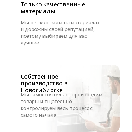
Выставочный зал
г. Москва
ул. Ракетный бульвар д.16
г. Краснодар
мкр. Любимово д.16
г. Новосибирск
ул. Первомайская д.244