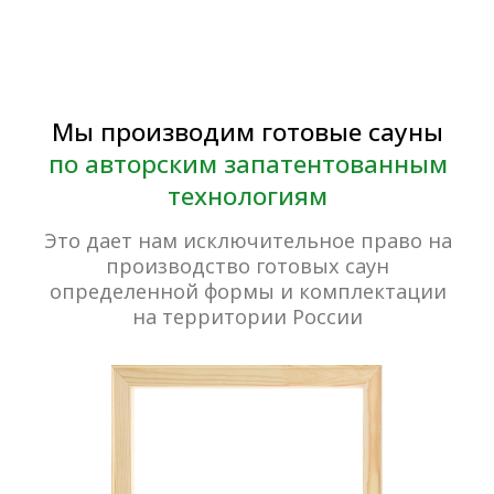
Наше тепло будет
согревать вас
долгие годы!