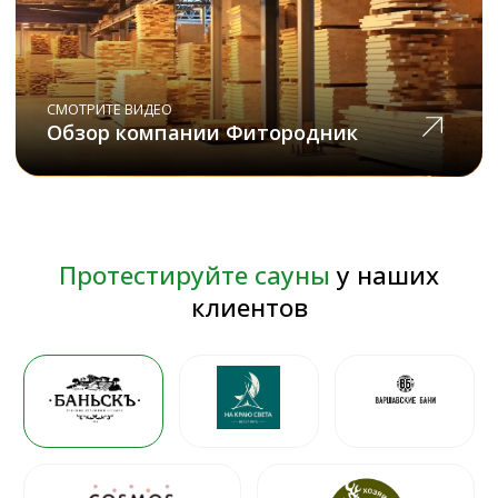
доставки
Свои запатентованные
разработки
Мы производим товары уже
20 лет и разработали
собственную уникальную
технологию
Международная гарантия
на все товары
Покупая товары у нас, вы
получаете
международную
гарантию сроком до 36
месяцев