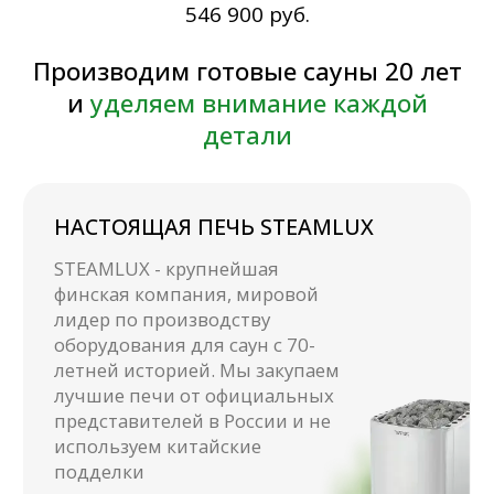
руб.
546 900
Используется специальная
технология с утеплителем и
воздушной прослойкой для
сохранения тепла и
быстрого нагрева
БЫСТРЫЙ МОНТАЖ
Готовая сауна собирается
за 1-2 часа самостоятельно
без привлечения
специалистов
НАДЕЖНЫЙ КАРКАС
Каркас сауны сделан по
специальной технологии
шип-паз, что придает
конструкции