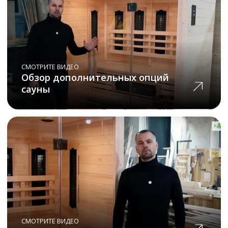
Почему
нас выбирают
Только качественные
материалы
Мы не экономим на материалах
и дорожим своей репутацией,
поэтому выбираем для вас
лучшее