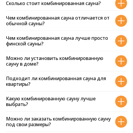
Сколько стоит комбинированная сауна?
70
Представительств по всему миру
Чем комбинированная сауна отличается от
Наши офисы всегда открыты
обычной сауны?
для вас
Чем комбинированная сауна лучше просто
финской сауны?
8457
Можно ли установить комбинированную
Клиентов купили наши товары
сауну в доме?
Наши клиенты есть абсолютно во всех
городах России
Подходит ли комбинированная сауна для
квартиры?
12
Какую комбинированную сауну лучше
Сертификатов качества
выбрать?
Российского и международного образца
Можно ли заказать комбинированную сауну
под свои размеры?