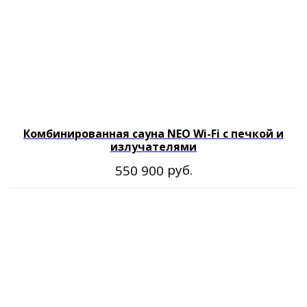
Комбинированная сауна NEO Wi-Fi с печкой и
излучателями
руб.
550 900
Производим готовые сауны 20 лет
и
уделяем внимание каждой
детали
НАСТОЯЩАЯ ПЕЧЬ STEAMLUX
STEAMLUX - крупнейшая
финская компания, мировой