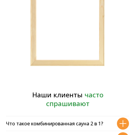
Наша команда – то, чем мы
действительно гордимся!
В компании сплотилась команда
профессионалов из разных областей.
Объединенные одной идеей и
ценностями, мы с любовью и трепетом
создаем наш продукт
2002
Год основания компании
Надежность компании подтверждена
возрастом
Что такое комбинированная сауна 2 в 1?