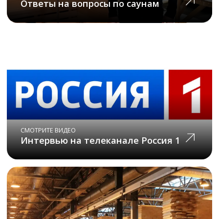
Собственное
производство в
Новосибирске
Мы самостоятельно производим
товары и тщательно
контролируем весь процесс с
самого начала
Срок службы до 50 лет
Мы гарантируем
максимально высокий срок,
благодаря проверенным
материалам и качественной
сборке
Доставляем по всему миру
Сможем аккуратно
доставить товары в любую
точку мира. Оставьте заявку
и уточните условия