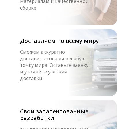
Оставайтесь с нами
Каталог товаров
Готовые сауны
Купели с подогревом
Купели для бани
Кедровые бочки
Банные чаны на дровах
Оборудование для хамама
Оборудование для SPA
Компания
О нас
Доставка оплата
Блог