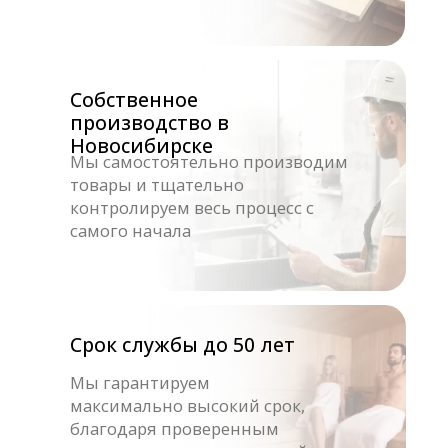
Выставочный зал
г. Москва
ул. Ракетный бульвар д.16
г. Краснодар
мкр. Любимово д.16
г. Новосибирск
ул. Первомайская д.244