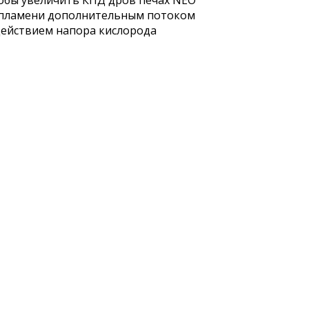
тобы увеличить КПД дров печах NEO
я пламени дополнительным потоком
 действием напора кислорода