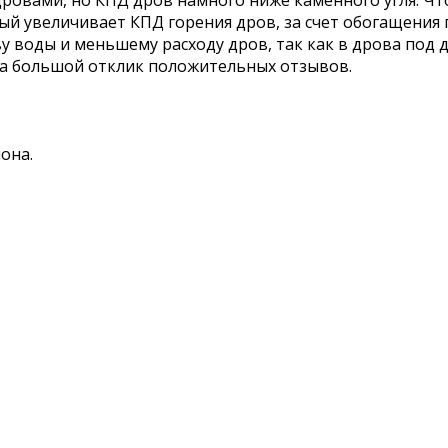
 дровами, но КПД дров намного ниже каменного угля. Ч
рый увеличивает КПД горения дров, за счет обогащени
ву воды и меньшему расходу дров, так как в дрова под
ила большой отклик положительных отзывов.
она.