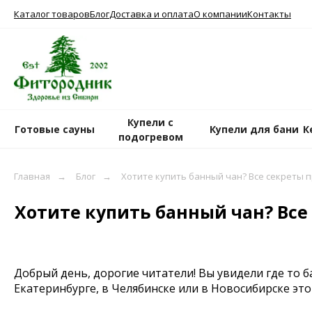
Каталог товаров
Блог
Доставка и оплата
О компании
Контакты
Купели с
Готовые сауны
Купели для бани
К
подогревом
Главная
→
Блог
→
Хотите купить банный чан? Все секреты 
Хотите купить банный чан? Все 
Добрый день, дорогие читатели! Вы увидели где то б
Екатеринбурге, в Челябинске или в Новосибирске это