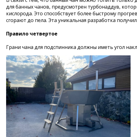
В связи с тем, что банный чан можно топить только
для банных чанов, предусмотрен турбонаддув, кото
кислорода. Это способствует более быстрому прогре
сгорают до пела. Эта уникальная разработка получ
Правило четвертое
Грани чана для подспинника должны иметь угол накл