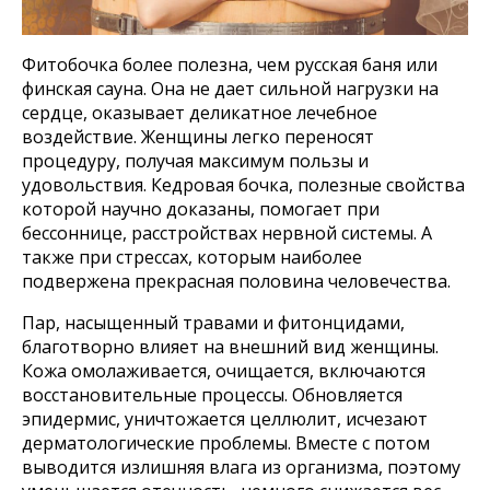
Фитобочка более полезна, чем русская баня или
финская сауна. Она не дает сильной нагрузки на
сердце, оказывает деликатное лечебное
воздействие. Женщины легко переносят
процедуру, получая максимум пользы и
удовольствия. Кедровая бочка, полезные свойства
которой научно доказаны, помогает при
бессоннице, расстройствах нервной системы. А
также при стрессах, которым наиболее
Оставайтесь с нами
подвержена прекрасная половина человечества.
Пар, насыщенный травами и фитонцидами,
благотворно влияет на внешний вид женщины.
Кожа омолаживается, очищается, включаются
Каталог товаров
Готовые сауны
восстановительные процессы. Обновляется
Купели с подогревом
эпидермис, уничтожается целлюлит, исчезают
Купели для бани
Кедровые бочки
дерматологические проблемы. Вместе с потом
Банные чаны на дровах
выводится излишняя влага из организма, поэтому
Оборудование для хамама
Оборудование для SPA