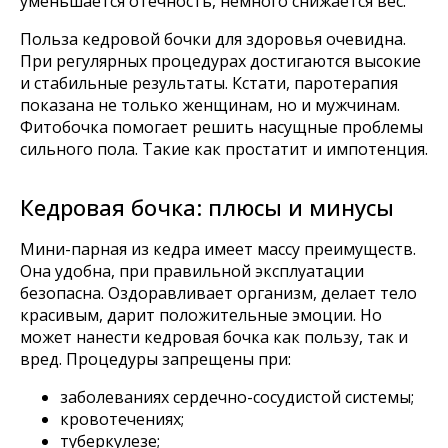
уменьшается отечность, немного снижается вес.
Польза кедровой бочки для здоровья очевидна.
При регулярных процедурах достигаются высокие
и стабильные результаты. Кстати, паротерапия
Компания
показана не только женщинам, но и мужчинам.
О нас
Доставка оплата
Фитобочка помогает решить насущные проблемы
Блог
сильного пола. Такие как простатит и импотенция.
Контакты
Кедровая бочка: плюсы и минусы
Наши контакты
8 800 333-20-29
Мини-парная из кедра имеет массу преимуществ.
office@fitorodnik.ru
Она удобна, при правильной эксплуатации
г. Москва, Ракетный бульвар, 16
безопасна. Оздоравливает организм, делает тело
красивым, дарит положительные эмоции. Но
может нанести кедровая бочка как пользу, так и
вред. Процедуры запрещены при:
заболеваниях сердечно-сосудистой системы;
кровотечениях;
туберкулезе;