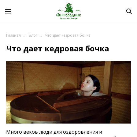
Что дает кедровая бочка
Главная
→
Блог
→
Что дает кедровая бочка
Много веков люди для оздоровления и