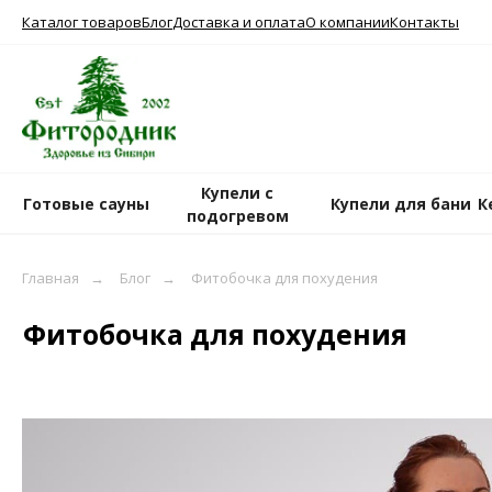
Каталог товаров
Блог
Доставка и оплата
О компании
Контакты
Купели с
Готовые сауны
Купели для бани
К
подогревом
Главная
→
Блог
→
Фитобочка для похудения
Фитобочка для похудения