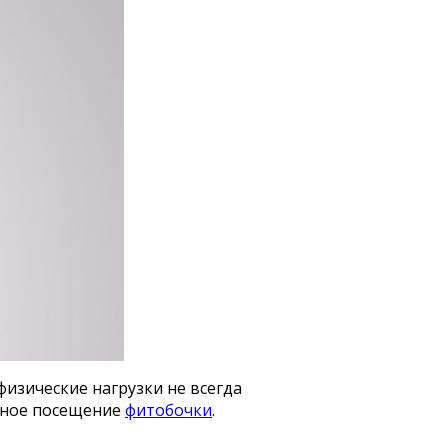
изические нагрузки не всегда
рное посещение
фитобочки
.