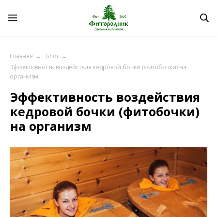
Главная
→
Блог
→
Эффективность воздействия кедровой бочки (фитобочки) на
Эффективность воздействия
организм
кедровой бочки (фитобочки)
на организм