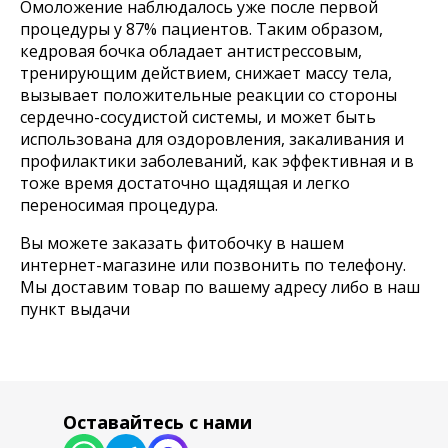
Каталог товаров
Омоложение наблюдалось уже после первой
Готовые сауны
процедуры у 87% пациентов. Таким образом,
Купели с подогревом
кедровая бочка обладает антистрессовым,
Купели для бани
Кедровые бочки
тренирующим действием, снижает массу тела,
Банные чаны на дровах
вызывает положительные реакции со стороны
Оборудование для хамама
Оборудование для SPA
сердечно-сосудистой системы, и может быть
использована для оздоровления, закаливания и
профилактики заболеваний, как эффективная и в
тоже время достаточно щадящая и легко
Компания
переносимая процедура.
О нас
Доставка оплата
Вы можете заказать фитобочку в нашем
Блог
Контакты
интернет-магазине или позвонить по телефону.
Мы доставим товар по вашему адресу либо в наш
пункт выдачи
Наши контакты
8 800 333-20-29
office@fitorodnik.ru
г. Москва, Ракетный бульвар, 16