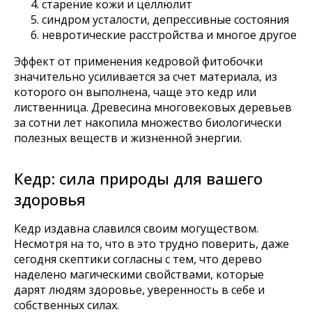
старение кожи и целлюлит
синдром усталости, депрессивные состояния
невротические расстройства и многое другое
Эффект от применения кедровой фитобочки
значительно усиливается за счет материала, из
которого он выполнена, чаще это кедр или
лиственница. Древесина многовековых деревьев
за сотни лет накопила множество биологически
полезных веществ и жизненной энергии.
Кедр: сила природы для вашего
Оставайтесь с нами
здоровья
Кедр издавна славился своим могуществом.
Каталог товаров
Несмотря на то, что в это трудно поверить, даже
Готовые сауны
сегодня скептики согласны с тем, что дерево
Купели с подогревом
наделено магическими свойствами, которые
Купели для бани
Кедровые бочки
дарят людям здоровье, уверенность в себе и
Банные чаны на дровах
собственных силах.
Оборудование для хамама