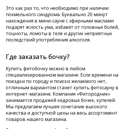
Оборудование для SPA
Это как раз то, что необходимо при наличии
похмельного синдрома. Буквально 20 минут
нахождения в мини-сауне с эфирными маслами
подарят ясность ума, избавят от головных болей,
Компания
О нас
тошноты, ломоты в теле и других неприятных
Доставка оплата
последствий употребления алкоголя.
Блог
Контакты
Где заказать бочку?
Наши контакты
Купить фитобочку можно в любом
8 800 333-20-29
office@fitorodnik.ru
специализированном магазине. Если времени на
г. Москва, Ракетный бульвар, 16
поездки по городу и поиски желаемого нет,
отличным вариантом станет купить фитосауну в
интернет-магазине. Компания «Фитородник»
занимается продажей кедровых бочек, купелей.
Мы предлагаем лучшее сочетание высокого
качества и доступной цены на весь ассортимент
товаров нашего магазина.