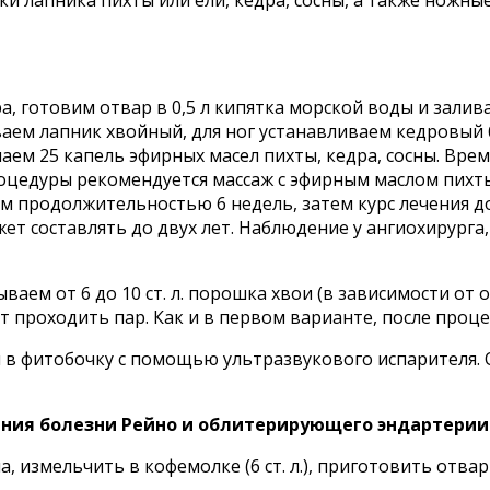
и лапника пихты или ели, кедра, сосны, а также ножны
ра, готовим отвар в 0,5 л кипятка морской воды и зали
ваем лапник хвойный, для ног устанавливаем кедровый 
аем 25 капель эфирных масел пихты, кедра, сосны. Вре
роцедуры рекомендуется массаж с эфирным маслом пихт
ом продолжительностью 6 недель, затем курс лечения д
жет составлять до двух лет. Наблюдение у ангиохирурга
аем от 6 до 10 ст. л. порошка хвои (в зависимости от 
т проходить пар. Как и в первом варианте, после проц
 в фитобочку с помощью ультразвукового испарителя. 
ния болезни Рейно и облитерирующего эндартерии
а, измельчить в кофемолке (6 ст. л.), приготовить отва