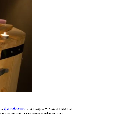
 в
фитобочке
с отваром хвои пихты