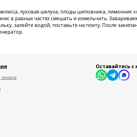
мелисса, луковая шелуха, плоды шиповника, лимонник ки
анис в равных частях смешать и измельчить. Завариваем 8
ку, залейте водой, поставьте на плиту. После закипани
енератор.
я
Оставайтесь с на
плата