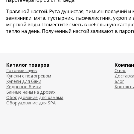
парогенератор с 2 ст. л. меда.
Травяной настой. Рута душистая, тимьян ползучий и 
земляники, мята, пустырник, тысячелистник, укроп и 
морской воды. Поместите смесь в небольшую кастрюль
тепло на день. Полученный настой заливают в парог
Каталог товаров
Компани
Готовые сауны
О нас
Купели с подогревом
Доставка о
Купели для бани
Блог
Кедровые бочки
Контакты
Банные чаны на дровах
Оборудование для хамама
Оборудование для SPA
Согласие на обработку персональных данных