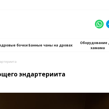
Оборудование 
едровые бочки
Банные чаны на дровах
хамама
дартериита
щего эндартериита