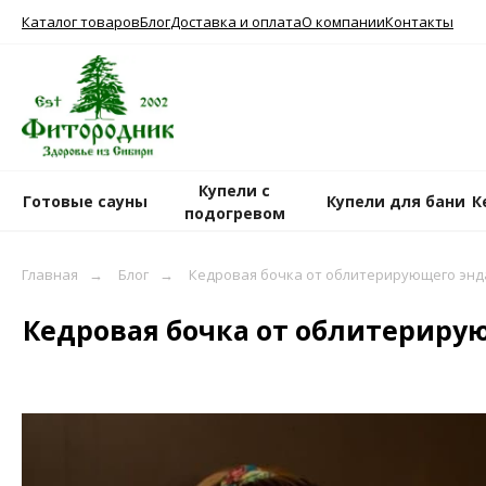
Каталог товаров
Блог
Доставка и оплата
О компании
Контакты
Купели с
Готовые сауны
Купели для бани
К
подогревом
Главная
→
Блог
→
Кедровая бочка от облитерирующего эн
Кедровая бочка от облитерирую