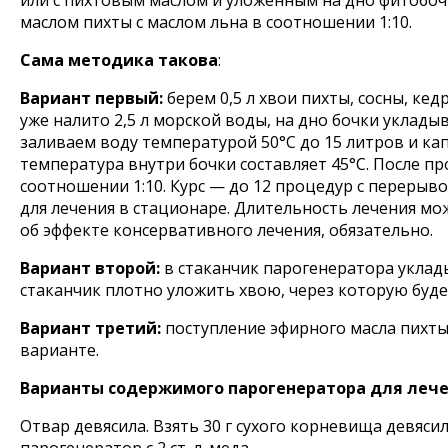
или с пихтовым маслом и уложенным на дно фитобочк
маслом пихты с маслом льна в соотношении 1:10.
Сама методика такова
:
Вариант первый:
берем 0,5 л хвои пихты, сосны, кед
уже налито 2,5 л морской воды, на дно бочки уклады
заливаем воду температурой 50°С до 15 литров и кап
температура внутри бочки составляет 45°С. После п
соотношении 1:10. Курс — до 12 процедур с перерыв
для лечения в стационаре. Длительность лечения мо
об эффекте консервативного лечения, обязательно.
Вариант второй:
в стаканчик парогенератора укладыв
стаканчик плотно уложить хвою, через которую буде
Вариант третий:
поступление эфирного масла пихты
варианте.
Варианты содержимого парогенератора для лече
Отвар девясила. Взять 30 г сухого корневища девясил