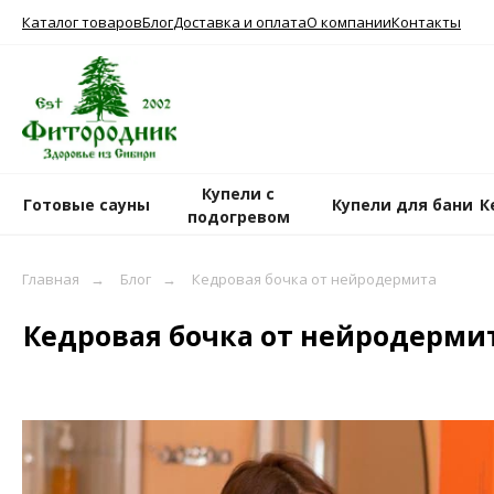
Каталог товаров
Блог
Доставка и оплата
О компании
Контакты
Купели с
Готовые сауны
Купели для бани
К
подогревом
Главная
→
Блог
→
Кедровая бочка от нейродермита
Кедровая бочка от нейродермит