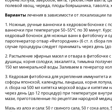
корень лопуха, зверобой, мята, трехлистная вахта, 
полевой хвощ, череда, плоды боярышника, таволга, х
Варианты
лечения в зависимости от локализации па
1. Ножные, ручные ванночки в кедровом бочонке с п
ванночки при температуре 50–55°С по 30 минут. Кур
кедровый бочонок для ножных ванн в фитобочку и 
парогенератор отвар «Фитородник» (6 ст. л. сбора п
случае процедуры следует принимать через день (до 
2. Распыление эфирных масел и отвара в фитобочке 
душицы, корня солодки, эвкалипта, тимьяна ползучег
150 мл минеральной воды. Заливаем в генератор хол
3. Кедровая фитобочка для укрепления иммунитета 
софоры японской, календулы, ландыша, корня лопуха,
л. сбора на 500 мл кипятка морской воды и кипятим
через день (до 12 процедур) при температуре внутр
мази, приготовленные по рецептам народной меди
Мазь из алоэ и сала: 50 г свиного сала, 50 г сока алоэ