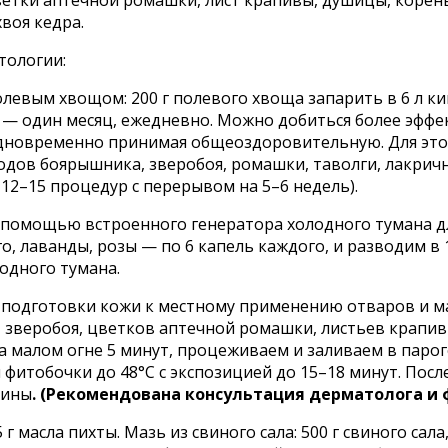
цветки аптечной ромашки, лист крапивы, душицы, корен
воя кедра.
тологии:
олевым хвощом: 200 г полевого хвоща запарить в 6 л к
с — один месяц, ежедневно. Можно добиться более эффе
одновременно принимая общеоздоровительную. Для это
лодов боярышника, зверобоя, ромашки, таволги, лакричн
12–15 процедур с перерывом на 5–6 недель).
с помощью встроенного генератора холодного тумана д
о, лаванды, розы — по 6 капель каждого, и разводим в 
одного тумана.
и подготовки кожи к местному применению отваров и м
 зверобоя, цветков аптечной ромашки, листьев крапивы
 на малом огне 5 минут, процеживаем и заливаем в пар
и фитобочки до 48°С с экспозицией до 15–18 минут. Пос
цины
. (Рекомендована консультация дерматолога и 
, 5 г масла пихты. Мазь из свиного сала: 500 г свиного са