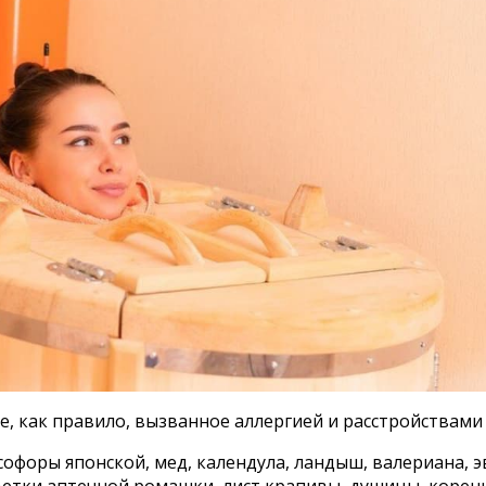
, как правило, вызванное аллергией и расстройствами
офоры японской, мед, календула, ландыш, валериана, эв