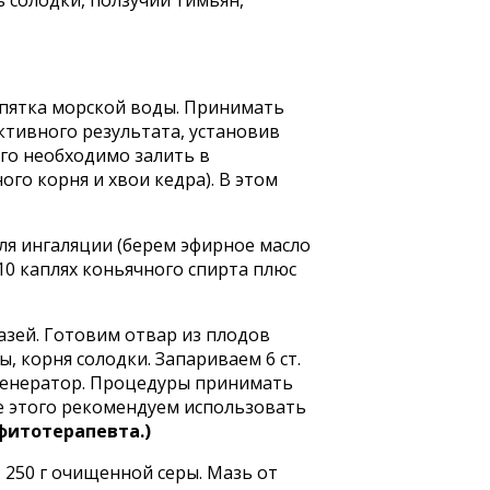
ь солодки, ползучий тимьян,
ипятка морской воды. Принимать
ктивного результата, установив
го необходимо залить в
ого корня и хвои кедра). В этом
ля ингаляции (берем эфирное масло
10 каплях коньячного спирта плюс
азей. Готовим отвар из плодов
, корня солодки. Запариваем 6 ст.
огенератор. Процедуры принимать
ле этого рекомендуем использовать
фитотерапевта.)
ла, 250 г очищенной серы. Мазь от