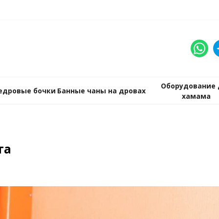
Оборудование 
едровые бочки
Банные чаны на дровах
хамама
а