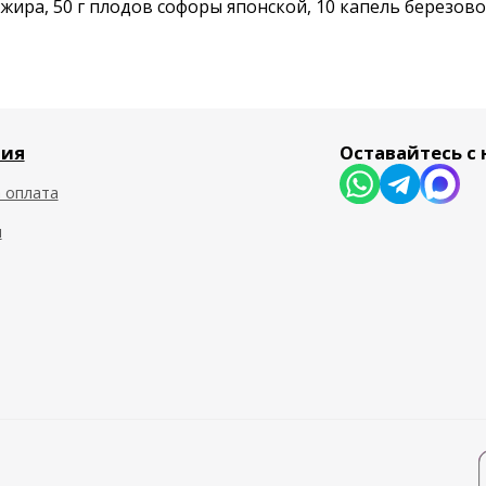
жира, 50 г плодов софоры японской, 10 капель березовог
я
Оставайтесь с на
плата