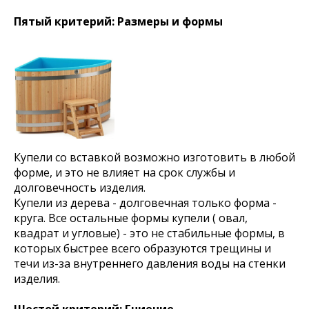
Пятый критерий: Размеры и формы
Оставайтесь с нами
Каталог товаров
Купели со вставкой возможно изготовить в любой
Готовые сауны
Купели с подогревом
форме, и это не влияет на срок службы и
Купели для бани
долговечность изделия.
Кедровые бочки
Банные чаны на дровах
Купели из дерева - долговечная только форма -
Оборудование для хамама
круга. Все остальные формы купели ( овал,
Оборудование для SPA
квадрат и угловые) - это не стабильные формы, в
которых быстрее всего образуются трещины и
течи из-за внутреннего давления воды на стенки
изделия.
Компания
О нас
Доставка оплата
Шестой критерий: Гниение