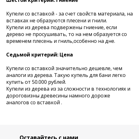
Блог
Контакты
Купели со вставкой - за счет свойств материала, на
вставках не образуются плесени и гнили.
Купели из дерева подвержены гниение, если
Наши контакты
8 800 333-20-29
дерево не просушивать, то на нем образуется со
office@fitorodnik.ru
временем плесень и гниль,особенно на дне.
г. Москва, Ракетный бульвар, 16
Седьмой критерий: Цена
Купели со вставкой значительно дешевле, чем
аналоги из дерева. Такую купель для бани легко
купить от 50.000 рублей.
Купели из дерева из за сложности в технологиях и
дороговизны древесины намного дороже
аналогов со вставкой .