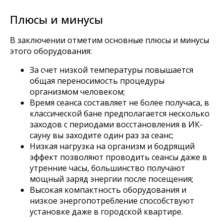
Оборудование для SPA
Плюсы и минусы
В заключении отметим основные плюсы и минусы
Компания
этого оборудования:
О нас
Доставка оплата
За счет низкой температуры повышается
Блог
Контакты
общая переносимость процедуры
организмом человеком;
Время сеанса составляет не более получаса, в
Наши контакты
классической бане предполагается несколько
8 800 333-20-29
заходов с периодами восстановления в ИК-
office@fitorodnik.ru
сауну вы заходите один раз за сеанс;
г. Москва, Ракетный бульвар, 16
Низкая нагрузка на организм и бодрящий
эффект позволяют проводить сеансы даже в
утренние часы, большинство получают
мощный заряд энергии после посещения;
Высокая компактность оборудования и
низкое энергопотребление способствуют
установке даже в городской квартире.