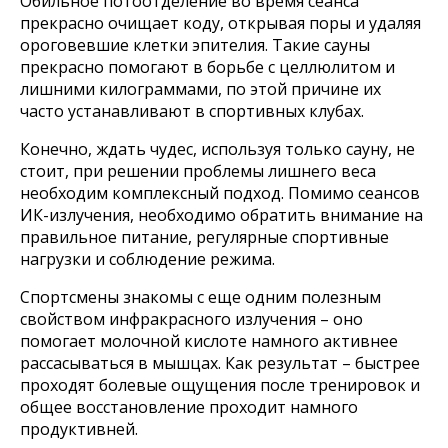
Обильное потоотделение во время сеанса
прекрасно очищает коду, открывая поры и удаляя
ороговевшие клетки эпителия. Такие сауны
прекрасно помогают в борьбе с целлюлитом и
лишними килограммами, по этой причине их
часто устанавливают в спортивных клубах.
Конечно, ждать чудес, используя только сауну, не
стоит, при решении проблемы лишнего веса
необходим комплексный подход. Помимо сеансов
ИК-излучения, необходимо обратить внимание на
правильное питание, регулярные спортивные
нагрузки и соблюдение режима.
Оставайтесь с нами
Спортсмены знакомы с еще одним полезным
свойством инфракрасного излучения – оно
помогает молочной кислоте намного активнее
Каталог товаров
рассасываться в мышцах. Как результат – быстрее
Готовые сауны
Купели с подогревом
проходят болевые ощущения после тренировок и
Купели для бани
общее восстановление проходит намного
Кедровые бочки
Банные чаны на дровах
продуктивней.
Оборудование для хамама