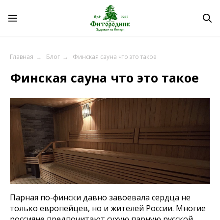
Финская сауна что это такое
Главная
→
Блог
→
Финская сауна что это такое
Парная по-фински давно завоевала сердца не
только европейцев, но и жителей России. Многие
россияне предпочитают сухую парную русской