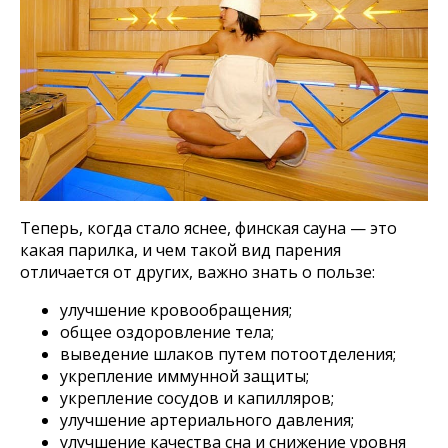
Оборудование для хамама
Оборудование для SPA
Компания
О нас
Доставка оплата
Блог
Контакты
Теперь, когда стало яснее, финская сауна — это
Наши контакты
какая парилка, и чем такой вид парения
8 800 333-20-29
отличается от других, важно знать о пользе:
office@fitorodnik.ru
г. Москва, Ракетный бульвар, 16
улучшение кровообращения;
общее оздоровление тела;
выведение шлаков путем потоотделения;
укрепление иммунной защиты;
укрепление сосудов и капилляров;
улучшение артериального давления;
улучшение качества сна и снижение уровня