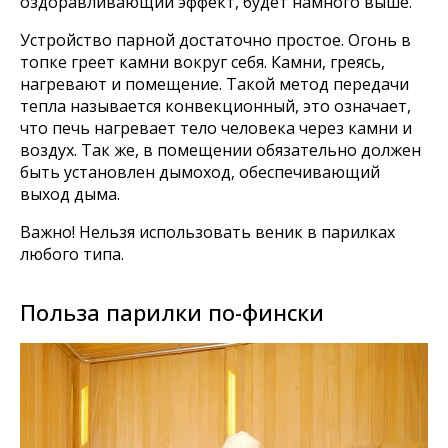
оздоравливающий эффект, будет намного выше.
Устройство парной достаточно простое. Огонь в
топке греет камни вокруг себя. Камни, греясь,
нагревают и помещение. Такой метод передачи
тепла называется конвекционный, это означает,
что печь нагревает тело человека через камни и
воздух. Так же, в помещении обязательно должен
быть установлен дымоход, обеспечивающий
выход дыма.
Важно! Нельзя использовать веник в парилках
любого типа.
Оставайтесь с нами
Польза парилки по-фински
Каталог товаров
Готовые сауны
Купели с подогревом
Купели для бани
Кедровые бочки
Банные чаны на дровах